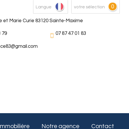
0
Langue
votre sélection
re et Marie Curie 83120 Sainte-Maxime
3 79
07 87 47 01 83
nce83@gmail.com
immobilière
Notre agence
Contact