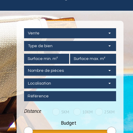
Vente
Type de bien
Nombre de pièces
Localisation
Distance
5KM
10KM
25KM
Budget