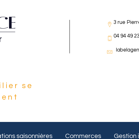
3 rue Pier
04 94 49 2
labelage
lier se
ient
e
tions saisonnières
Commerces
Gestion 