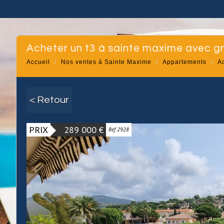
acheter un t3 à sainte maxime avec g
Accueil
Nos ventes à Sainte Maxime
Appartements
A
< Retour
PRIX
289 000
€
Ref 2928