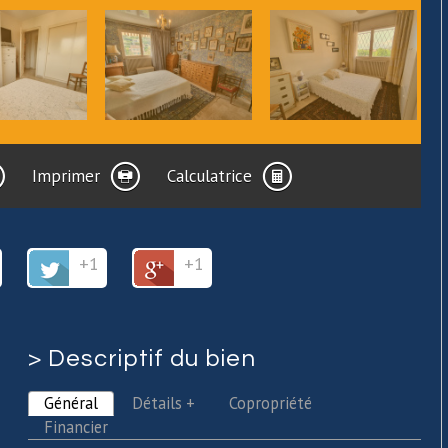
Imprimer
Calculatrice
+1
+1
>
Descriptif du bien
Général
Détails +
Copropriété
Financier