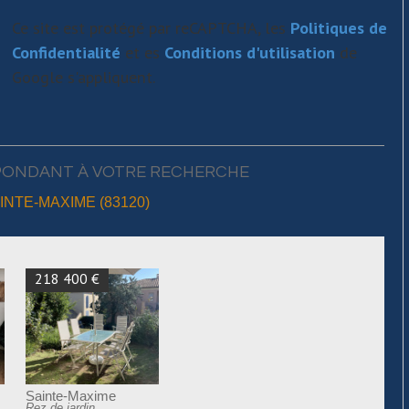
Ce site est protégé par reCAPTCHA, les
Politiques de
Confidentialité
et es
Conditions d'utilisation
de
Google s'appliquent.
PONDANT À VOTRE RECHERCHE
NTE-MAXIME (83120)
218 400 €
Sainte-Maxime
Rez de jardin