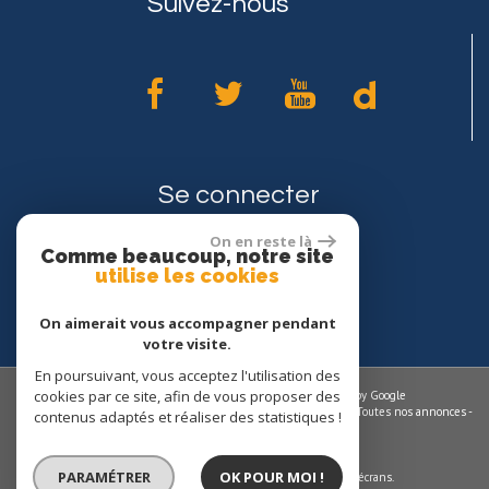
Suivez-nous
Se connecter
On en reste là
Comme beaucoup, notre site
Espace propriétaires
utilise les cookies
On aimerait vous accompagner pendant
votre visite.
En poursuivant, vous acceptez l'utilisation des
cookies par ce site, afin de vous proposer des
© 2026 | Tous droits réservés | Traduction powered by Google
Plan du site
-
Mentions légales
-
Nos honoraires
-
Liens
-
Admin
-
Toutes nos annonces
-
contenus adaptés et réaliser des statistiques !
Politique RGPD
Site internet compatible multi-supports,
PARAMÉTRER
OK POUR MOI !
un seul site adaptable à tous les types d'écrans.