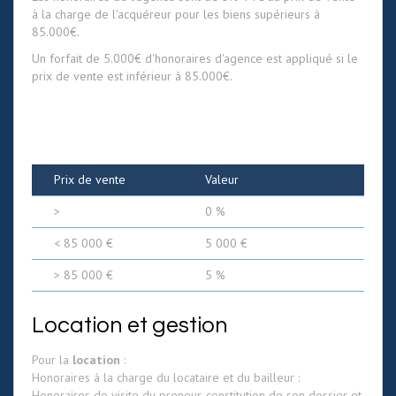
à la charge de l'acquéreur pour les biens supérieurs à
85.000€.
Un forfait de 5.000€ d'honoraires d'agence est appliqué si le
prix de vente est inférieur à 85.000€.
Prix de vente
Valeur
>
0 %
<
85 000 €
5 000 €
>
85 000 €
5 %
Location et gestion
Pour la
location
:
Honoraires à la charge du locataire et du bailleur :
Honoraires de visite du preneur, constitution de son dossier et