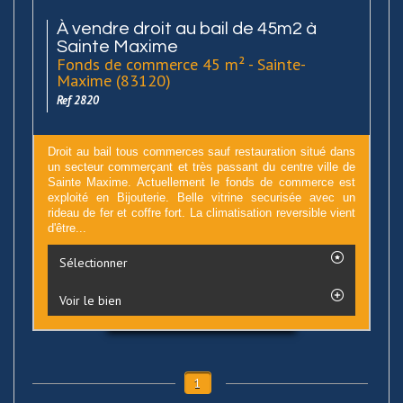
À vendre droit au bail de 45m2 à
Sainte Maxime
Fonds de commerce 45 m² - Sainte-
Maxime (83120)
Ref 2820
Droit au bail tous commerces sauf restauration situé dans
un secteur commerçant et très passant du centre ville de
Sainte Maxime. Actuellement le fonds de commerce est
exploité en Bijouterie. Belle vitrine securisée avec un
rideau de fer et coffre fort. La climatisation reversible vient
d'être...
Sélectionner
Voir le bien
1