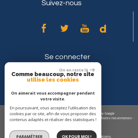
Suivez-nous
Se connecter
On en reste là
Comme beaucoup, notre site
Espace propriétaires
utilise les cookies
On aimerait vous accompagner pendant
votre visite.
En poursuivant, vous acceptez l'utilisation des
cookies par ce site, afin de vous proposer des
© 2026 | Tous droits réservés | Traduction powered by Google
Plan du site
-
Mentions légales
-
Nos honoraires
-
Liens
-
Admin
-
Toutes nos annonces
-
contenus adaptés et réaliser des statistiques !
Politique RGPD
Site internet compatible multi-supports,
PARAMÉTRER
OK POUR MOI !
un seul site adaptable à tous les types d'écrans.