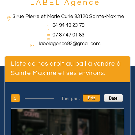
LABEL Agence
3 rue Pierre et Marie Curie 83120 Sainte-Maxime
04 94 49 23 79
07 87 47 01 83
labelagence83@gmail.com
Liste de nos droit au bail à vendre à
Sainte Maxime et ses environs.
Prix
Date
1
Trier par :