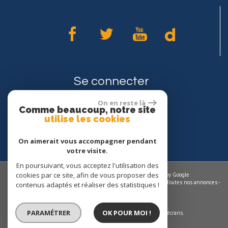
Se connecter
On en reste là
Comme beaucoup, notre site
Espace propriétaires
utilise les cookies
On aimerait vous accompagner pendant
votre visite.
En poursuivant, vous acceptez l'utilisation des
cookies par ce site, afin de vous proposer des
© 2026 | Tous droits réservés | Traduction powered by Google
Plan du site
-
Mentions légales
-
Nos honoraires
-
Liens
-
Admin
-
Toutes nos annonces
-
contenus adaptés et réaliser des statistiques !
Politique RGPD
Site internet compatible multi-supports,
PARAMÉTRER
OK POUR MOI !
un seul site adaptable à tous les types d'écrans.