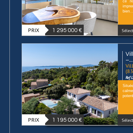
ce no
impre
bien..
PRIX
1 295 000
€
Sélect
Vi
–...
Vil
(8
Ref 
Situé
calme
potent
PRIX
1 195 000
€
Sélect