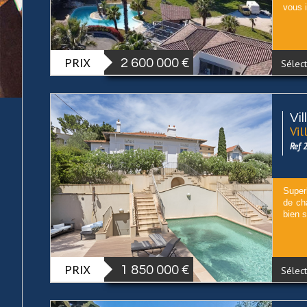
vous i
PRIX
2 600 000
€
Sélect
Vi
Vil
Ref 
Super
de ch
bien s
PRIX
1 850 000
€
Sélect