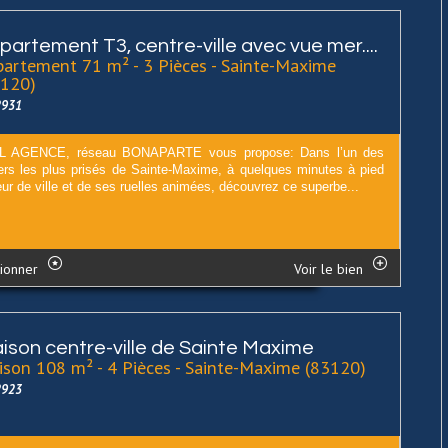
partement T3, centre-ville avec vue mer....
artement 71 m² - 3 Pièces - Sainte-Maxime
3120)
2931
L AGENCE, réseau BONAPARTE vous propose: Dans l’un des
iers les plus prisés de Sainte-Maxime, à quelques minutes à pied
r de ville et de ses ruelles animées, découvrez ce superbe...
ionner
Voir le bien
ison centre-ville de Sainte Maxime
son 108 m² - 4 Pièces - Sainte-Maxime (83120)
2923