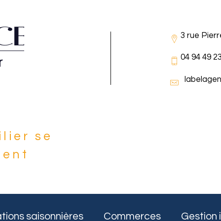
3 rue Pier
04 94 49 2
labelage
lier se
ient
e
tions saisonnières
Commerces
Gestion 