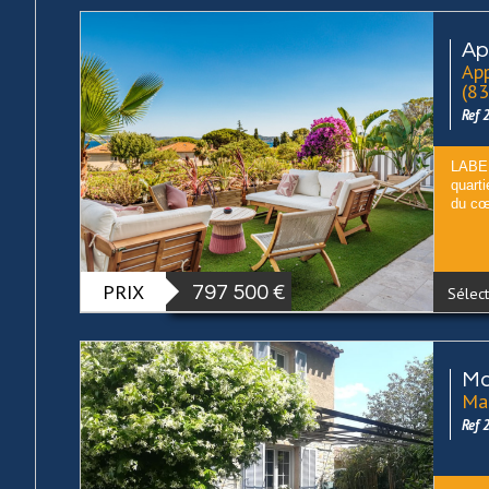
Ap
App
(8
Ref 
LABE
quart
du cœu
PRIX
797 500
€
Sélect
Ma
Mai
Ref 