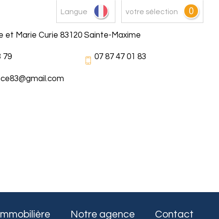
0
Langue
votre sélection
re et Marie Curie 83120 Sainte-Maxime
3 79
07 87 47 01 83
nce83@gmail.com
immobilière
Notre agence
Contact