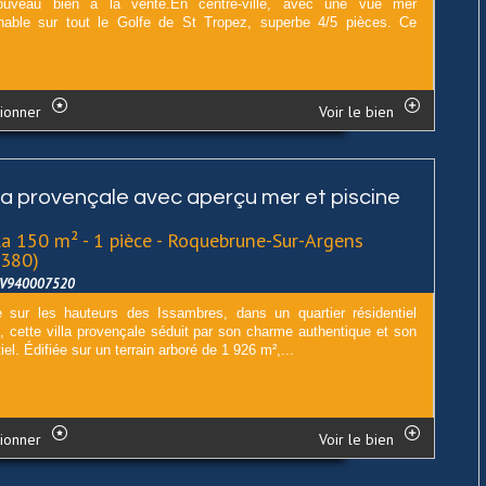
uveau bien à la vente.En centre-ville, avec une vue mer
nable sur tout le Golfe de St Tropez, superbe 4/5 pièces. Ce
.
ionner
Voir le bien
lla provençale avec aperçu mer et piscine
la 150 m² - 1 pièce - Roquebrune-Sur-Argens
3380)
LV940007520
e sur les hauteurs des Issambres, dans un quartier résidentiel
, cette villa provençale séduit par son charme authentique et son
iel. Édifiée sur un terrain arboré de 1 926 m²,...
ionner
Voir le bien