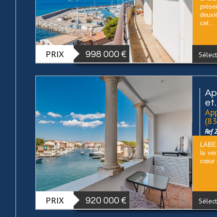
prése
deuxi
cet...
PRIX
998 000
€
Sélect
Ap
et.
App
(8
Ref 
LABEL
la ve
cœur d
PRIX
920 000
€
Sélect