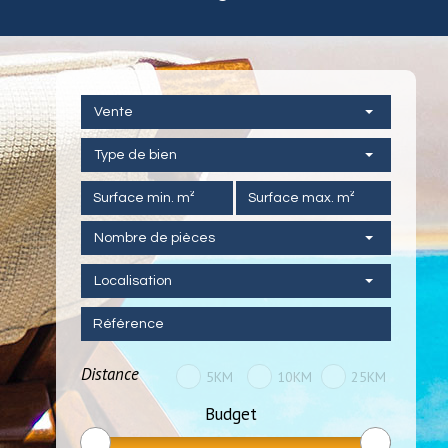
Vente
Type de bien
Nombre de pièces
Localisation
Distance
5KM
10KM
25KM
Budget