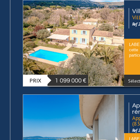
Vil
Vil
Ref 
LABEL
cett
partic
PRIX
1 099 000
€
Sélect
Ap
ré
App
(8
Ref 
LABE