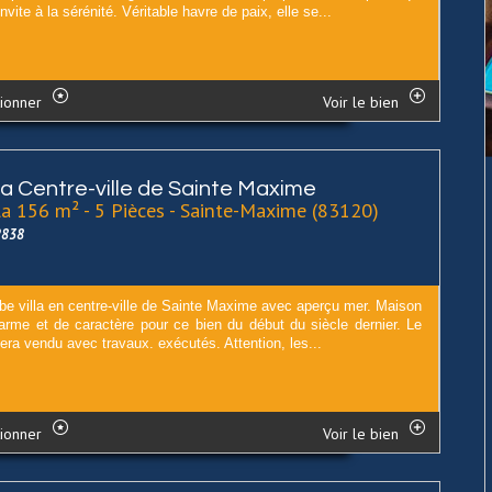
nvite à la sérénité. Véritable havre de paix, elle se...
ionner
Voir le bien
lla Centre-ville de Sainte Maxime
la 156 m² - 5 Pièces - Sainte-Maxime (83120)
2838
be villa en centre-ville de Sainte Maxime avec aperçu mer. Maison
arme et de caractère pour ce bien du début du siècle dernier. Le
era vendu avec travaux. exécutés. Attention, les...
ionner
Voir le bien