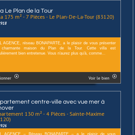
la Le Plan de la Tour
la 175 m² - 7 Pièces - Le Plan-De-La-Tour (83120)
2918
 AGENCE, réseau BONAPARTE, a le plaisir de vous présenter
e charmante maison du Plan de la Tour. Cette villa est
ulièrement bien entretenue. Vous n'aurez plus qu'à, comme...
ionner
Voir le bien
partement centre-ville avec vue mer à
nover
artement 130 m² - 4 Pièces - Sainte-Maxime
3120)
2926
L AGENCE – Réseau BONAPARTE – a le plaisir de vous