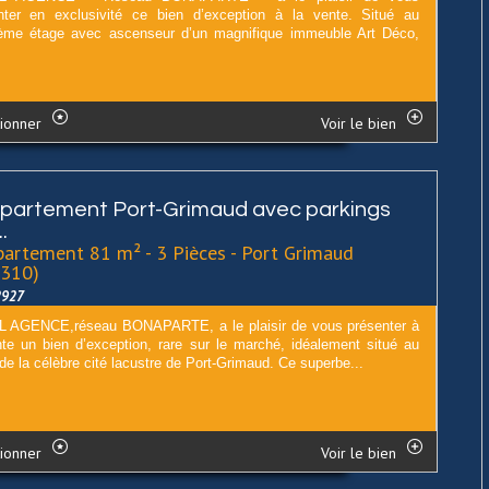
nter en exclusivité ce bien d’exception à la vente. Situé au
ème étage avec ascenseur d’un magnifique immeuble Art Déco,
ionner
Voir le bien
partement Port-Grimaud avec parkings
..
artement 81 m² - 3 Pièces - Port Grimaud
3310)
2927
 AGENCE,réseau BONAPARTE, a le plaisir de vous présenter à
nte un bien d’exception, rare sur le marché, idéalement situé au
e la célèbre cité lacustre de Port-Grimaud. Ce superbe...
ionner
Voir le bien