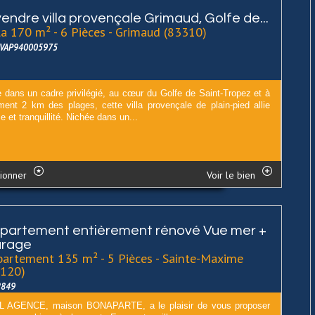
vendre villa provençale Grimaud, Golfe de...
la 170 m² - 6 Pièces - Grimaud (83310)
LVAP940005975
e dans un cadre privilégié, au cœur du Golfe de Saint-Tropez et à
ment 2 km des plages, cette villa provençale de plain-pied allie
 et tranquillité. Nichée dans un...
ionner
Voir le bien
partement entièrement rénové Vue mer +
rage
artement 135 m² - 5 Pièces - Sainte-Maxime
3120)
2849
 AGENCE, maison BONAPARTE, a le plaisir de vous proposer