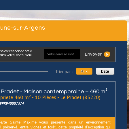
brune-sur-Argens
Envoyer
ns votre boîte mail !
Prix
Date
Trier par :
 Pradet - Maison contemporaine – 460 m²...
priete 460 m² - 10 Pièces - Le Pradet (83220)
 LVPR940007374
arte Sainte Maxime voius présente dans un environnement
l préservé, entre vignes et forêt, cette propriété d’exception qui