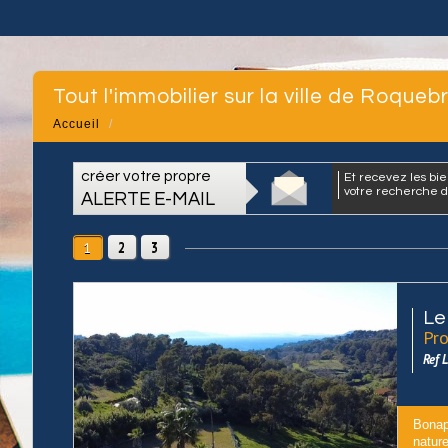
Tout l'immobilier sur la ville de Roque
Accueil
créer votre propre
et recevez les biens correspondants à
votre recherche da
ALERTE E-MAIL
2
3
1
Le
Pro
Ref
Bonap
nature