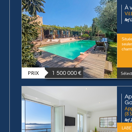
À 
Vil
Ref 
Situé
seule
charme
PRIX
1 500 000
€
Sélect
Ap
Ga
App
(8
Ref 
LABEL